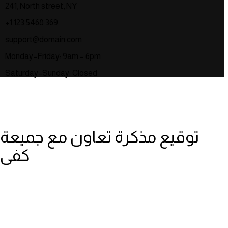
241, North street, NY
+1 123 5468 369
support@domain.com
Monday–Friday: 9am – 6pm
Saturday–Sunday: Closed
توقيع مذكرة تعاون مع جميعة
كفى