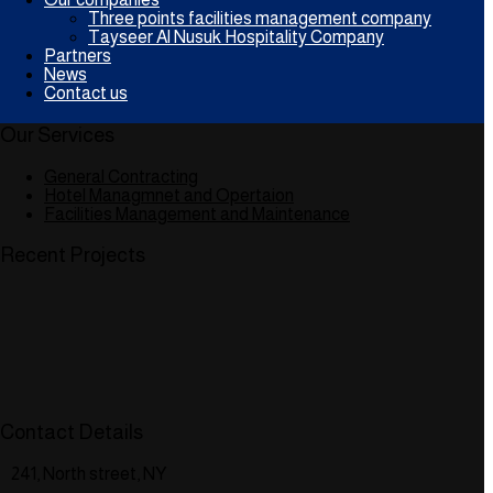
Three points facilities management company
Tayseer Al Nusuk Hospitality Company
Partners
News
Contact us
Our Services
General Contracting
Hotel Managmnet and Opertaion
Facilities Management and Maintenance
Recent Projects
Contact Details
241, North street, NY