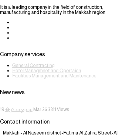
It is a leading company in the field of construction,
manufacturing and hospitality in the Makkah region
Company services
General Contracting
Hotel Managmnet and Opertaion
Facilities Management and Maintenance
New news
توقيع مذكر�
19 Mar 26
3311
Views
Contact information
Makkah - Al Naseem district-Fatima Al Zahra Street-Al