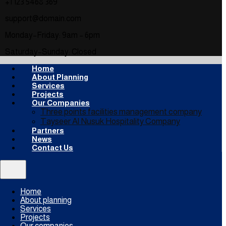
+1 123 5468 369
support@domain.com
Monday–Friday: 9am – 6pm
Saturday–Sunday: Closed
Home
About Planning
Services
Projects
Our Companies
Three points facilities management company
Tayseer Al Nusuk Hospitality Company
Partners
News
Contact Us
Home
About planning
Services
Projects
Our companies