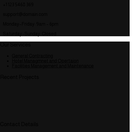
+1 123 5468 369
support@domain.com
Monday–Friday: 9am – 6pm
Saturday–Sunday: Closed
Our Services
General Contracting
Hotel Managmnet and Opertaion
Facilities Management and Maintenance
Recent Projects
Contact Details