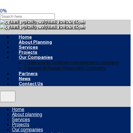
0
%
Home
About Planning
Services
Projects
Our Companies
Three points facilities management company
Tayseer Al Nusuk Hospitality Company
Partners
News
Contact Us
Home
About planning
Services
Projects
Our companies