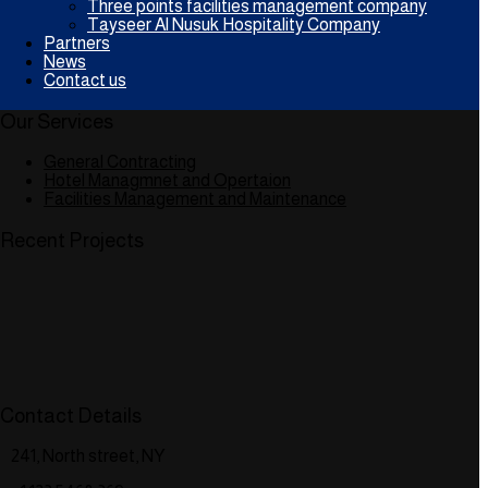
Three points facilities management company
Tayseer Al Nusuk Hospitality Company
Partners
News
Contact us
Our Services
General Contracting
Hotel Managmnet and Opertaion
Facilities Management and Maintenance
Recent Projects
Contact Details
241, North street, NY